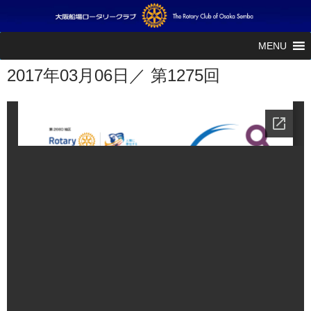
2017年03月06日／ 第1275回